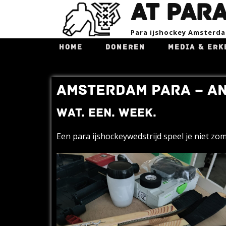
AT PAR
Para ijsho​ckey Amsterd
HOME
DONEREN
MEDIA & ERK
AMSTERDAM PARA – A
WAT. EEN. WEEK.
Een para ijshockeywedstrijd speel je niet zo