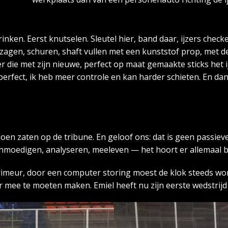
inken. Eerst knutselen. Sleutel hier, band daar, ijzers chec
agen, schuren, shaft vullen met een kunststof prop, met d
 die met zijn nieuwe, perfect op maat gemaakte sticks het 
perfect, ik heb meer controle en kan harder schieten. En dan
en zaten op de tribune. En geloof ons: dat is geen passiev
Aanmoedigen, analyseren, meeleven — het hoort er allemaal bi
rimeur, door een computer storing moest de klok steeds w
 mee te moeten maken. Emiel heeft nu zijn eerste wedstrijd