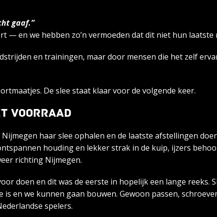
cht gaaf.”
 — en we hebben zo’n vermoeden dat dit niet hun laatste r
edstrijden en trainingen, maar door mensen die het zelf erv
tmaatjes. De slee staat klaar voor de volgende keer.
UIT VOORRAAD
jmegen haar slee ophalen en de laatste afstellingen doen op
spannen houding en lekker strak in de kuip, ijzers behoorlij
eer richting Nijmegen.
or doen en dit was de eerste in hopelijk een lange reeks. S
ne is en we kunnen gaan bouwen. Gewoon passen, schroeven
Nederlandse spelers.