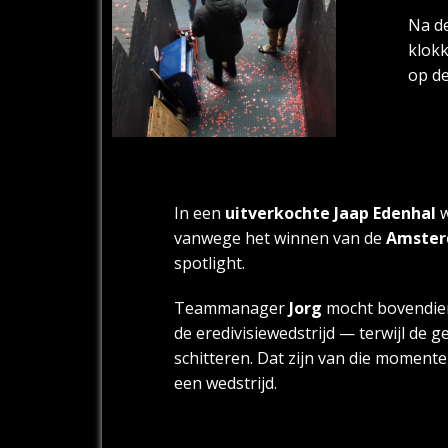
Na de
klokk
op de
In een
uitverkochte Jaap Edenhal
w
vanwege het winnen van de
Amster
spotlight.
Teammanager
Jorg
mocht bovendien
de eredivisiewedstrijd — terwijl de
schitteren. Dat zijn van die momenten
een wedstrijd.