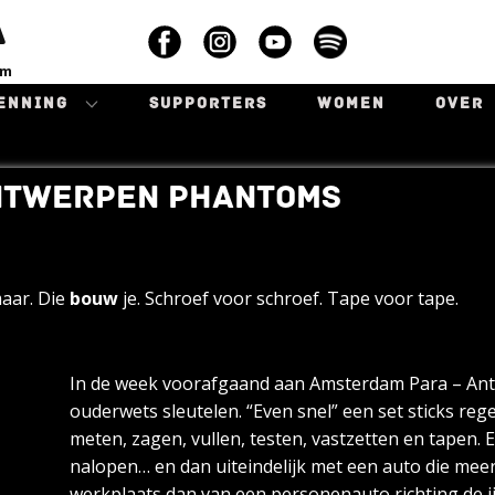
A
am
ENNING
SUPPORTERS
WOMEN
OVER
NTWERPEN PHANTOMS
maar. Die
bouw
je. Schroef voor schroef. Tape voor tape.
In de week voorafgaand aan Amsterdam Para – An
ouderwets sleutelen. “Even snel” een set sticks reg
meten, zagen, vullen, testen, vastzetten en tapen. 
nalopen… en dan uiteindelijk met een auto die mee
werkplaats dan van een personenauto richting de ij