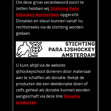
ijshockey
Om deze groei verantwoord voort te
zetten hebben wij
Stichting Para
Checklist
IJshockey Amsterdam
opgericht.
ijshockey
Donaties en steun kunnen vanaf nu
wedstijd
rechtstreeks via de stichting worden
Verenigingen
gedaan.
Para
ijshockeyslee
afstellen
Technisch
U kunt altijd via de website
Protocol –
Afstelling van
ijshockeyschool doneren door materiaal
een…
aan te schaffen als donatie. Bekijk de
producten die een deeldonatie doen of
Blog
zelfs geheel als donatie kunnen worden
Contact
aangeschaft via deze link:
Donatie
producten
Donaties