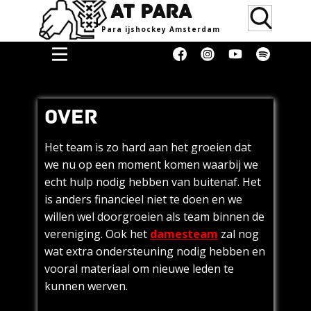
AT PARA
Para ijsho​ckey Amsterdam
Home
Doneren
OVER
Media &
Erkenning
Het team is zo hard aan het groeien dat
we nu op een moment komen waarbij we
Supporters
echt hulp nodig hebben van buitenaf. Het
Women
is anders financieel niet te doen en we
willen wel doorgroeien als team binnen de
Over
vereniging. Ook het
damesteam
zal nog
Rolstoel of
wat extra ondersteuning nodig hebben en
para
vooral materiaal om nieuwe leden te
ijshockey
kunnen werven.
Rolstoel clinic