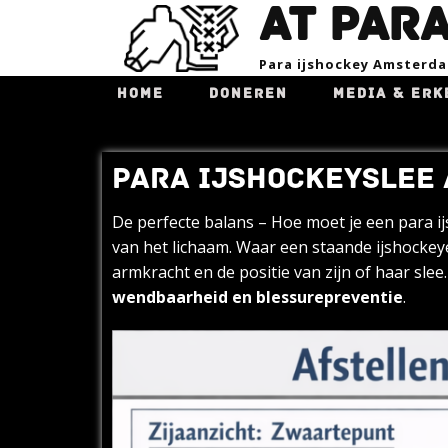
AT PAR
Para ijsho​ckey Amsterd
HOME
DONEREN
MEDIA & ERK
PARA IJSHOCKEYSLEE
De perfecte balans – Hoe moet je een para ij
van het lichaam. Waar een staande ijshockeyer
armkracht en de positie van zijn of haar slee
wendbaarheid en blessurepreventie
.