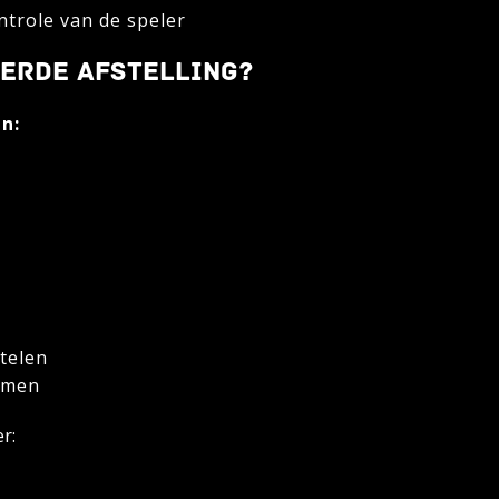
trole van de speler
EERDE AFSTELLING?
n:
telen
rmen
r: