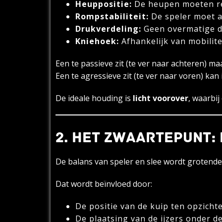
Heuppositie:
De heupen moeten rec
Rompstabiliteit:
De speler moet a
Drukverdeling:
Geen overmatige dr
Kniehoek:
Afhankelijk van mobilit
Een te passieve zit (te ver naar achteren) maa
Een te agressieve zit (te ver naar voren) kan
De ideale houding is
licht voorover
, waarbi
2. HET ZWAARTEPUNT:
De balans van speler en slee wordt grotend
Dat wordt beïnvloed door:
De positie van de kuip ten opzicht
De plaatsing van de ijzers onder de