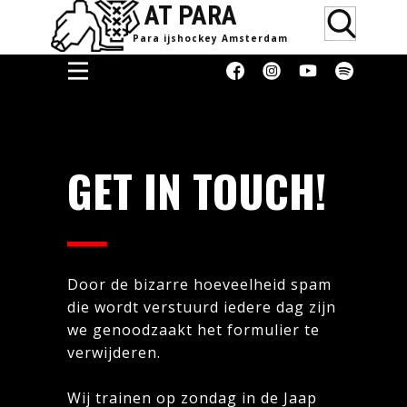
AT PARA
Para ijsho​ckey Amsterdam
Home
Doneren
GET IN TOUCH!
Media &
Erkenning
Supporters
Women
Door de bizarre hoeveelheid spam
Over
die wordt verstuurd iedere dag zijn
Blog
we genoodzaakt het formulier te
Contact
verwijderen.
Donaties
Wij trainen op zondag in de Jaap