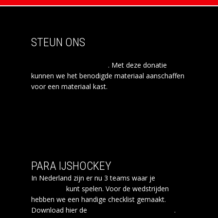
STEUN ONS
Doe een donatie aan stichting para
ijshockey Amsterdam
. Met deze donatie
kunnen we het benodigde materiaal aanschaffen
voor een materiaal kast.
PARA IJSHOCKEY
In Nederland zijn er nu 3 teams waar je
Para
ijshockey
kunt spelen. Voor de wedstrijden
hebben we een handige checklist gemaakt.
Download hier de
checklist para ijshockey
.