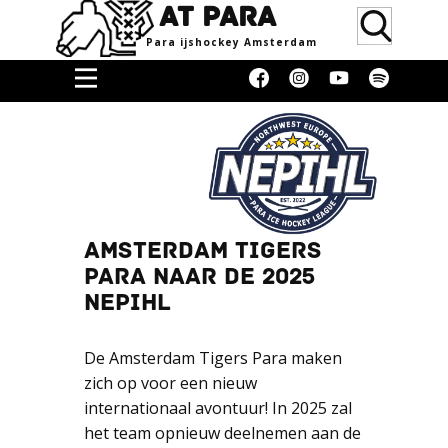
AT PARA
Para ijsho​ckey Amsterdam
Home
Doneren
Media &
Erkenning
Supporters
AMSTERDAM TIGERS
PARA NAAR DE 2025
Women
NEPIHL
Over
Blog
De Amsterdam Tigers Para maken
zich op voor een nieuw
Contact
internationaal avontuur! In 2025 zal
Donaties
het team opnieuw deelnemen aan de