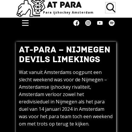
AT PARA
Para ijsho​ckey Amsterdam
Home
Doneren
AT-PARA – NIJMEGEN
Media &
DEVILS LIMEKINGS
Erkenning
Supporters
Wat vanuit Amsterdams oogpunt een
slecht weekend was voor de Nijmegen –
Women
Amsterdamse ijshockey rivaliteit,
Over
Amsterdam verloor zowel het
eredivisieduel in Nijmegen als het para
Blog
duel van 14 januari 2024 in Amsterdam
Contact
was voor het para team toch een weekend
om met trots op terug te kijken.
Donaties