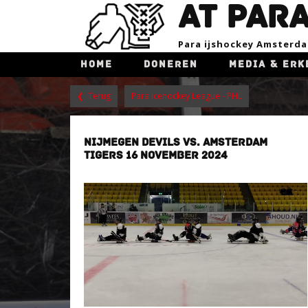
AT PAR
Para ijsho​ckey Amsterd
HOME
DONEREN
MEDIA & ERK
❮ Terug
Para Icehockey League - PHL
NIJMEGEN DEVILS VS. AMSTERDAM
TIGERS 16 NOVEMBER 2024