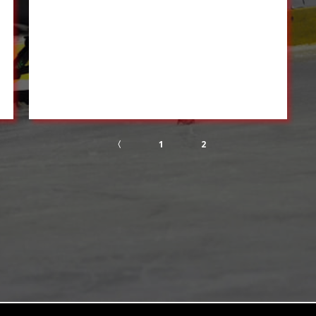
〈
1
2