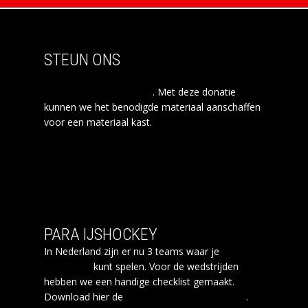
STEUN ONS
Doe een donatie aan stichting para
ijshockey Amsterdam
. Met deze donatie
kunnen we het benodigde materiaal aanschaffen
voor een materiaal kast.
PARA IJSHOCKEY
In Nederland zijn er nu 3 teams waar je
Para
ijshockey
kunt spelen. Voor de wedstrijden
hebben we een handige checklist gemaakt.
Download hier de
checklist para ijshockey
.