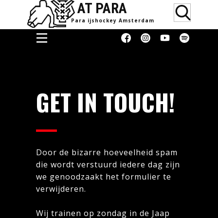
AT PARA
Para ijsho​ckey Amsterdam
Home
Doneren
GET IN TOUCH!
Media &
Erkenning
Supporters
Women
Door de bizarre hoeveelheid spam
Over
die wordt verstuurd iedere dag zijn
Blog
we genoodzaakt het formulier te
Contact
verwijderen.
Donaties
Wij trainen op zondag in de Jaap