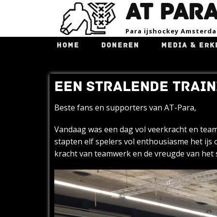
AT PAR
Para ijsho​ckey Amsterd
HOME
DONEREN
MEDIA & ERK
EEN STRALENDE TRAIN
Beste fans en supporters van AT-Para,
Vandaag was een dag vol veerkracht en teamg
stapten elf spelers vol enthousiasme het ij
kracht van teamwerk en de vreugde van het 