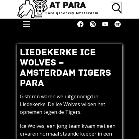
AT PARA
Para ijsho​ckey Amsterdam
Home
Doneren
LIEDEKERKE ICE
Media &
WOLVES –
Erkenning
AMSTERDAM TIGERS
Supporters
PARA
Women
Gisteren waren we uitgenodigd in
Over
Liedekerke. De Ice Wolves wilden het
Blog
opnemen tegen de Tigers.
Contact
Ice Wolves, een jong team kwam met een
Donaties
ervaren normaal staande keeper in een