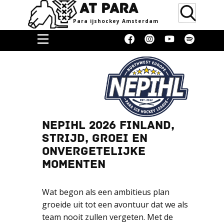
AT PARA
Para ijsho​ckey Amsterdam
Home
Doneren
Media &
Erkenning
Supporters
NEPIHL 2026 FINLAND,
STRIJD, GROEI EN
Women
ONVERGETELIJKE
Over
MOMENTEN
Blog
Wat begon als een ambitieus plan
Contact
groeide uit tot een avontuur dat we als
Donaties
team nooit zullen vergeten. Met de