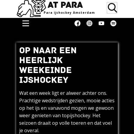
AT PARA
Para ijsho​ckey Amsterdam
Home
Doneren
OP NAAR EEN
Media &
HEERLIJK
Erkenning
WEEKEINDE
Supporters
IJSHOCKEY
Women
Wat een week ligt er alweer achter ons.
Over
Prachtige wedstrijden gezien, mooie acties
Blog
op het ijs en vanavond mogen we gewoon
weer genieten van topijshockey. Het
Contact
seizoen draait op volle toeren en dat voel
Donaties
je overal.