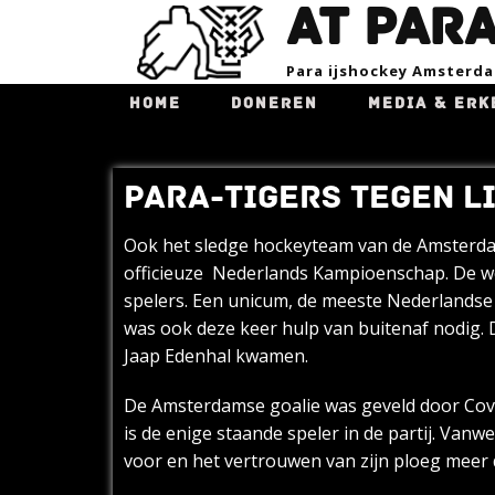
AT PAR
Para ijsho​ckey Amsterd
HOME
DONEREN
MEDIA & ERK
PARA-TIGERS TEGEN L
Ook het sledge hockeyteam van de Amsterdam 
officieuze Nederlands Kampioenschap. De we
spelers. Een unicum, de meeste Nederlandse 
was ook deze keer hulp van buitenaf nodig. 
Jaap Edenhal kwamen.
De Amsterdamse goalie was geveld door Covid
is de enige staande speler in de partij. Van
voor en het vertrouwen van zijn ploeg meer