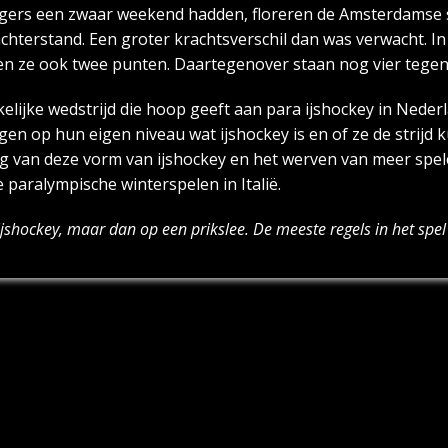
 Tigers een zwaar weekend hadden, floreren de Amsterdamse 
chterstand. Een groter krachtsverschil dan was verwacht. In
en ze ook twee punten. Daartegenover staan nog vier tegen
elijke wedstrijd die hoop geeft aan para ijshockey in Nede
agen op hun eigen niveau wat ijshockey is en of ze de strij
ing van deze vorm van ijshockey en het werven van meer spe
paralympische winterspelen in Italië.
ijshockey, maar dan op een prikslee. De meeste regels in het spe