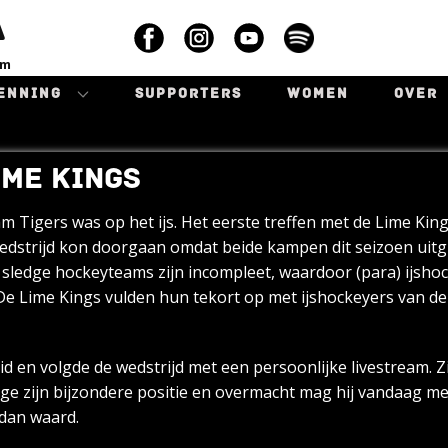
A
am
ENNING
SUPPORTERS
WOMEN
OVER
IME KINGS
Tigers was op het ijs. Het eerste treffen met de Lime King
dstrijd kon doorgaan omdat beide kampen dit seizoen uitgr
sledge hockeyteams zijn incompleet, waardoor (para) ijshoc
De Lime Kings vulden hun tekort op met ijshockeyers van de
 en volgde de wedstrijd met een persoonlijke livestream. Zi
wege zijn bijzondere positie en overmacht mag hij vandaag 
 dan waard.