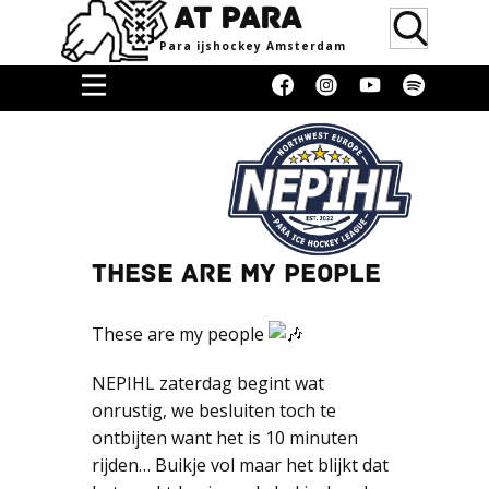
AT PARA
Para ijsho​ckey Amsterdam
Home
Doneren
Media &
Erkenning
Supporters
THESE ARE MY PEOPLE
Women
These are my people
Over
NEPIHL zaterdag begint wat
Blog
onrustig, we besluiten toch te
Contact
ontbijten want het is 10 minuten
Donaties
rijden… Buikje vol maar het blijkt dat