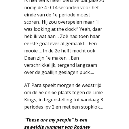
ik niet eens meer behalve dat Jake zo
nodig de 4-0 14 seconden voor het
einde van de 1e periode moest
scoren.. Hij zou overspelen maar “I
was looking at the clock!” Yeah, daar
heb ik wat aan… Zoë had toen haar
eerste goal ever al gemaakt… Een
mooie…. In de 2e helft mocht ook
Dean zijn 1e maken… Een
verschrikkelijk, tergend langzaam
over de goallijn geslagen puck….
AT Para speelt morgen de wedstrijd
om de 5e en 6e plaats tegen de Lime
Kings, in tegenstelling tot vandaag 3
periodes ipv 2 en met een stopklok…
“These are my people” is een
geweldig nummer van Rodney