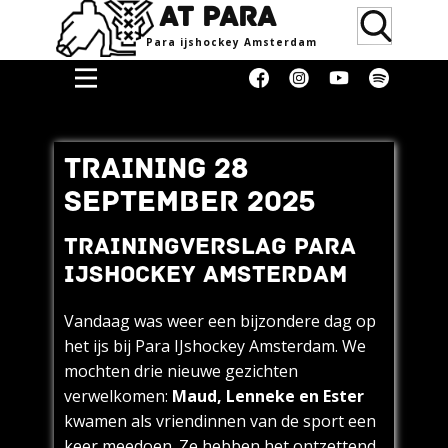
AT PARA
Para ijsho​ckey Amsterdam
Home
Doneren
TRAINING 28
Media &
SEPTEMBER 2025
Erkenning
TRAININGVERSLAG PARA
Supporters
IJSHOCKEY AMSTERDAM
Women
Over
Vandaag was weer een bijzondere dag op
het ijs bij Para IJshockey Amsterdam. We
Blog
mochten drie nieuwe gezichten
Contact
verwelkomen:
Maud, Lenneke en Ester
kwamen als vriendinnen van de sport een
Donaties
keer meedoen. Ze hebben het ontzettend