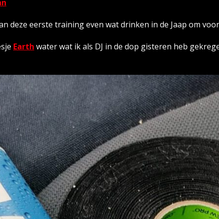
an
an deze eerste training even wat drinken in de Jaap om voora
esje
Earth
water wat ik als DJ in de dop gisteren heb gekreg