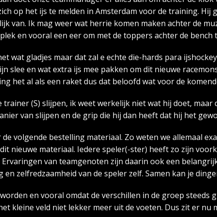
ich op het ijs te melden in Amsterdam voor de training. Hij 
rolijk van. Ik mag weer wat herrie komen maken achter de mu
jke plek en vooral een eer om met de toppers achter de bench
et wat gladjes maar dat zal e echte die-hards para ijshocke
 zijn slee en wat extra ijs mee pakken om dit nieuwe racemo
ing het al als een raket dus dat beloofd wat voor de komend
ainer (S) slijpen, ik weet werkelijk niet wat hij doet, maa
anier van slijpen en de grip die hij dan heeft dat hij het gew
r de volgende bestelling materiaal. Zo weten we allemaal e
it nieuwe materiaal. Iedere speler(-ster) heeft zo zijn voor
. Ervaringen van teamgenoten zijn daarin ook een belangrij
 en zelfredzaamheid van de speler zelf. Samen kan je dingen 
worden en vooral omdat de verschillen in de groep steeds gr
et kleine veld niet lekker meer uit de voeten. Dus zit er nu