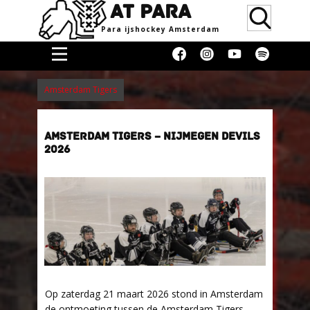
AT PARA
Para ijsho​ckey Amsterdam
Home
Amsterdam Tigers
Doneren
Media &
AMSTERDAM TIGERS – NIJMEGEN DEVILS
Erkenning
2026
Supporters
Women
Over
Blog
Contact
Donaties
Op zaterdag 21 maart 2026 stond in Amsterdam
de ontmoeting tussen de Amsterdam Tigers