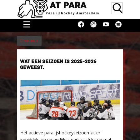
AT PARA
Para ijsho​ckey Amsterdam
Home
Choicentic
Doneren
Media &
WAT EEN SEIZOEN IS 2025-2026
Erkenning
GEWEEST.
Supporters
Women
Over
Blog
Contact
Donaties
Het actieve para ijshockeyseizoen zit er
inmiddels op en eerlijk is eerlijk: afsluiten met