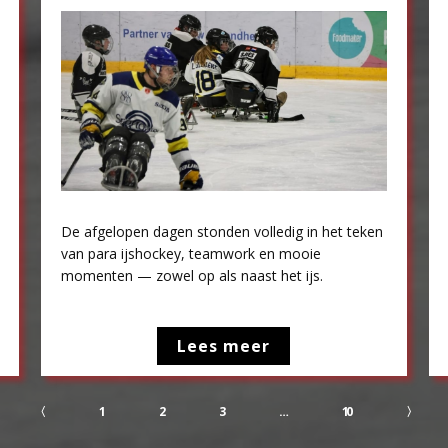
De afgelopen dagen stonden volledig in het teken
van para ijshockey, teamwork en mooie
momenten — zowel op als naast het ijs.
Lees meer
〈
1
2
3
…
10
〉