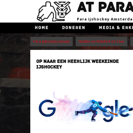
AT PAR
Para ijsho​ckey Amsterd
HOME
DONEREN
MEDIA & ERK
Para ijshockey nieuws
Stadler en Waldorf on Tour
OP NAAR EEN HEERLIJK WEEKEINDE
IJSHOCKEY