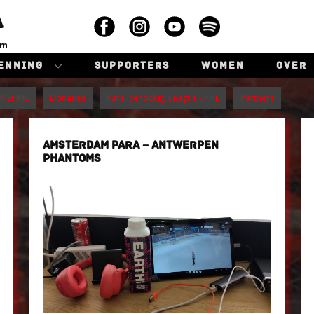
A
am
ENNING
SUPPORTERS
WOMEN
OVER
NEPIHL
Donaties
Para Icehockey League - PHL
Partners
AMSTERDAM PARA – ANTWERPEN
PHANTOMS