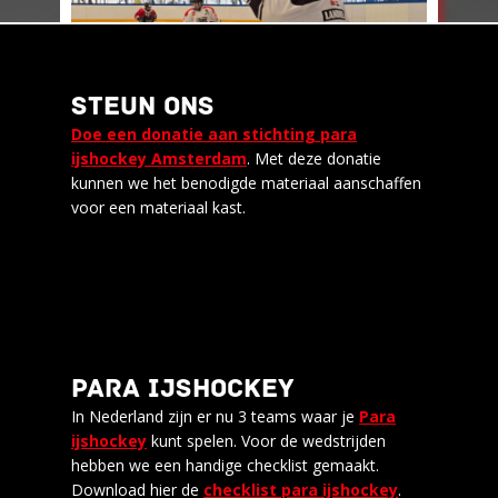
STEUN ONS
Doe een donatie aan stichting para
Gisteren stond de ijsbaan in Haarlem in het teken
ijshockey Amsterdam
. Met deze donatie
van een promotietraining. Daar lieten zes spelers
kunnen we het benodigde materiaal aanschaffen
van ons team zien wat para ijshockey écht is.
voor een materiaal kast.
Lees meer
PARA IJSHOCKEY
REPARATIE PARA
In Nederland zijn er nu 3 teams waar je
Para
IJSHOCKEYHANDSCHOENEN
ijshockey
kunt spelen. Voor de wedstrijden
hebben we een handige checklist gemaakt.
Download hier de
checklist para ijshockey
.