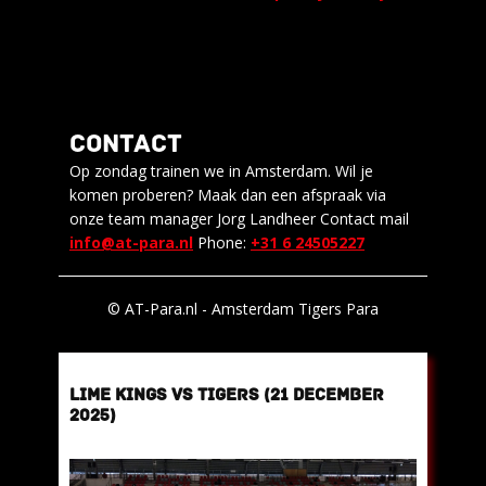
CONTACT
Als materiaalman van een para-ijshockeyteam
Op zondag trainen we in Amsterdam. Wil je
leer je al snel één ding: materiaal krijgt het zwaar
komen proberen? Maak dan een afspraak via
te verduren. Zeker handschoenen.
onze team manager Jorg Landheer Contact mail
info@at-para.nl
Phone:
+31 6 24505227
Lees meer
© AT-Para.nl - Amsterdam Tigers Para
LIME KINGS VS TIGERS (21 DECEMBER
2025)