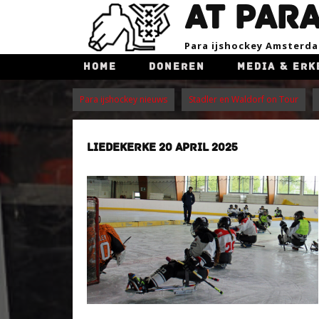
AT PAR
Para ijsho​ckey Amsterd
HOME
DONEREN
MEDIA & ERK
Para ijshockey nieuws
Stadler en Waldorf on Tour
LIEDEKERKE 20 APRIL 2025