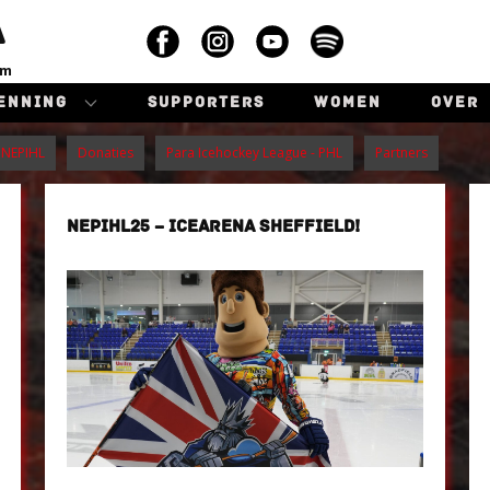
A
am
ENNING
SUPPORTERS
WOMEN
OVER
NEPIHL
Donaties
Para Icehockey League - PHL
Partners
NEPIHL25 – ICEARENA SHEFFIELD!